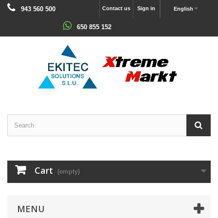
943 560 500
Contact us
Sign in
English
650 855 152
Cart
(empty)
MENU