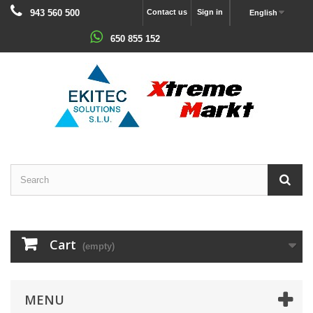
943 560 500
Contact us
Sign in
English
650 855 152
Cart
(empty)
MENU