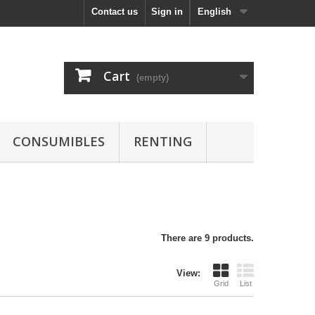
Contact us
Sign in
English
Cart
(empty)
CONSUMIBLES
RENTING
There are 9 products.
View:
Grid
List