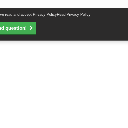
ave read and accept Privacy Policy
Read Privacy Policy
d question!