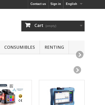
Contact us
Sign in
English
Cart
(empty)
CONSUMIBLES
RENTING