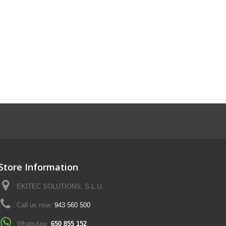
Store Information
EKITEC SOLUTIONS, S.L.U.
Call us now:
943 560 500
WhatsApp:
650 855 152