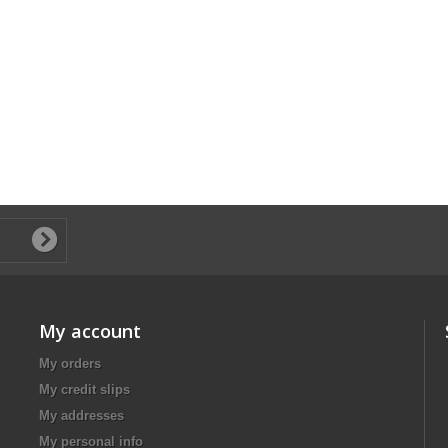
My account
My orders
My credit slips
My addresses
My personal info