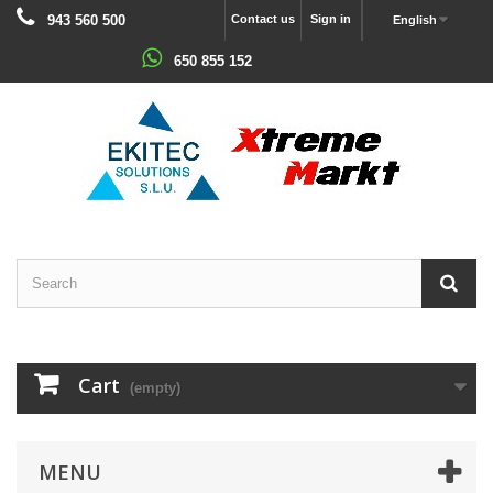
943 560 500
Contact us
Sign in
English
650 855 152
Cart
(empty)
MENU