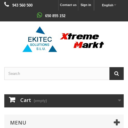
943 560 500
Contact us
Sign in
English
650 855 152
Cart
(empty)
MENU