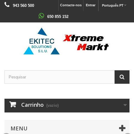
943 560 500
Contacte-nos
Entrar
Português PT
650 855 152
Carrinho
(vazio)
MENU