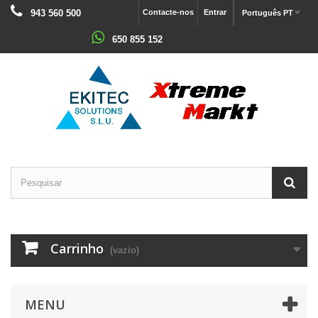
943 560 500
Contacte-nos
Entrar
Português PT
650 855 152
Carrinho
(vazio)
MENU