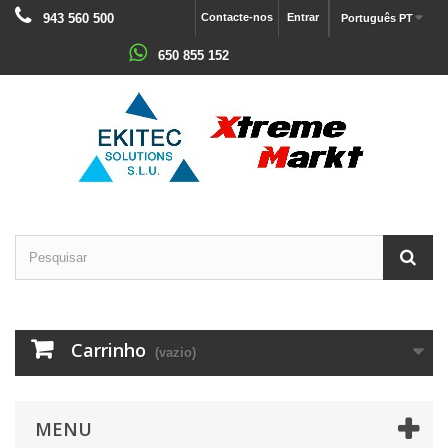
943 560 500
Contacte-nos
Entrar
Português PT
650 855 152
Carrinho
(vazio)
MENU