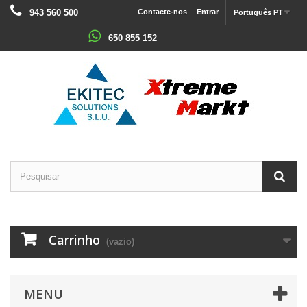
943 560 500
Contacte-nos
Entrar
Português PT
650 855 152
Carrinho
(vazio)
MENU