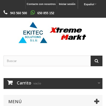
Contacte con nosotros
Iniciar sesión
Español
943 560 500
650 855 152
Carrito
vacío
MENÚ