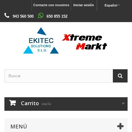
Contacte con nosotros
Iniciar sesión
Español
943 560 500
650 855 152
Carrito
vacío
MENÚ