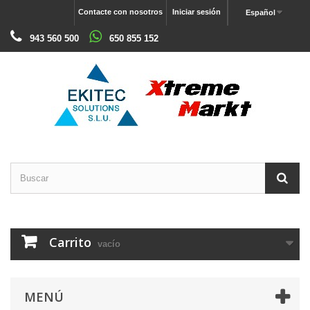
Contacte con nosotros
Iniciar sesión
Español
943 560 500
650 855 152
Carrito
vacío
MENÚ