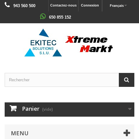
943 560 500
Contactez-nous
Connexion
Français
650 855 152
Panier
(vide)
MENU