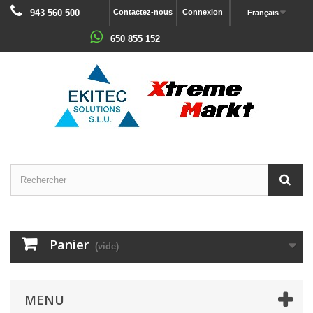
943 560 500
Contactez-nous
Connexion
Français
650 855 152
Panier
(vide)
MENU