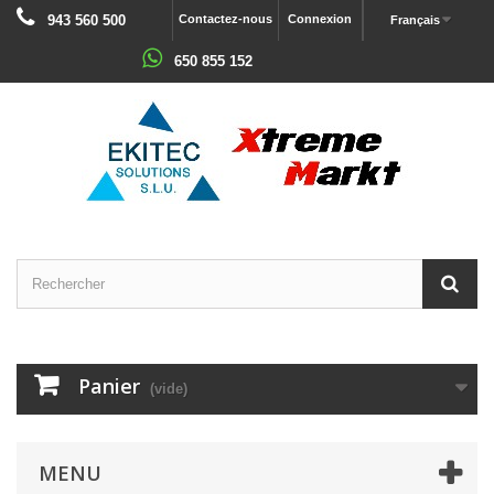
943 560 500
Contactez-nous
Connexion
Français
650 855 152
Panier
(vide)
MENU